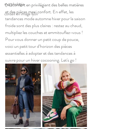
morphologie
(ré)confort en privilégiant des belles matières 
et des pièces maxi confort. 
En effet, les 
conseil en image lyon
tendances mode automne hiver pour la saison 
froide sont des plus claires : restez au chaud, 
multipliez les couches et emmitouflez-vous !
Pour vous donner un petit coup de pouce, 
voici un petit tour d’horizon des pièces 
essentielles à adopter et des tendances à 
suivre pour un hiver cocooning. Let's go !