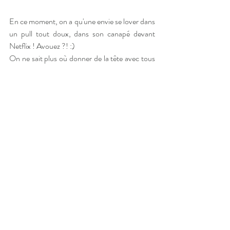
En ce moment, on a qu'une envie se lover dans 
un pull tout doux, dans son canapé devant 
Netflix ! Avouez ?! :)
On ne sait plus où donner de la tête avec tous 
ces pulls ! A col roulé vous êtes sûres de vous 
protéger du froid, avec des grosses mailles 
aussi ! Mais vous pouvez aussi le choisir fin en 
col V et en cachemire. 
Rien de tel qu’
un joli col montant (roulé, 
montant, volanté, cheminée...) 
pour être pile 
poil dans la tendance de l’année. Porté sous un 
manteau, ce type de col apporte une touche 
d’élégance à vos looks.
Le conseil style Eclat Singulier
: on adopte la 
tendance layering qui consiste à accumuler les 
couches. Alors on porte son pull en maille 