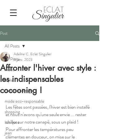
Post
All Posts
Adeline C. Eclat Singulier
All Posts
9 janv. 2023
Affronter l'hiver avec style :
mode
les indispensables
style
cocooning !
conseil en image
mode eco-responsable
Les fêtes sont passées, l'hiver est bien installé 
shopping
et nous n'avons qu'une seule envie ... rester 
chiller sur notre canapé, sous un plaid !
basiques
Pour affronter les températures peu 
jean
clémentes en douceur, on mise sur le 