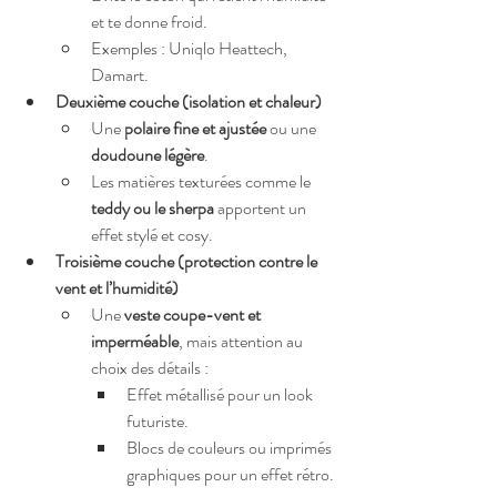
et te donne froid.
Exemples : Uniqlo Heattech, 
Damart.
Deuxième couche (isolation et chaleur)
Une 
polaire fine et ajustée
 ou une 
doudoune légère
.
Les matières texturées comme le 
teddy ou le sherpa
 apportent un 
effet stylé et cosy.
Troisième couche (protection contre le 
vent et l’humidité)
Une 
veste coupe-vent et 
imperméable
, mais attention au 
choix des détails :
Effet métallisé pour un look 
futuriste.
Blocs de couleurs ou imprimés 
graphiques pour un effet rétro.