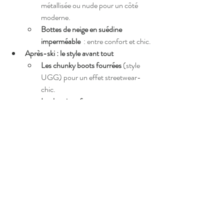
métallisée ou nude pour un côté 
moderne.
Bottes de neige en suédine 
imperméable 
 : entre confort et chic.
Après-ski : le style avant tout
Les chunky boots fourrées
 (style 
UGG) pour un effet streetwear-
chic.
Les bottines façon rangers
 pour un 
look plus edgy.
👉 
Astuce mode
 : Assortis tes chaussures à 
tes gants ou ton bonnet pour un effet stylé et 
coordonné !