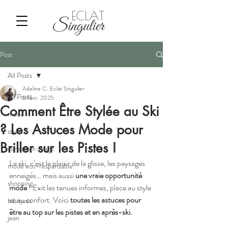
Post
All Posts
Adeline C. Eclat Singulier
All Posts
5 févr. 2025
Comment Être Stylée au Ski
mode
? Les Astuces Mode pour
style
Briller sur les Pistes !
conseil en image
Le ski, c’est le plaisir de la glisse, les paysages 
mode eco-responsable
enneigés… mais aussi 
une vraie opportunité 
shopping
mode
 ! Exit les tenues informes, place au style 
et au confort. Voici 
toutes les astuces pour 
basiques
être au top sur les pistes et en après-ski.
jean