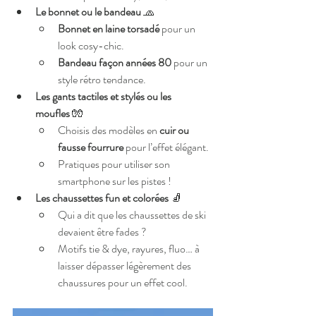
Le bonnet ou le bandeau
 🧢
Bonnet en laine torsadé
 pour un 
look cosy-chic.
Bandeau façon années 80
 pour un 
style rétro tendance.
Les gants tactiles et stylés ou les 
moufles
 🧤
Choisis des modèles en 
cuir ou 
fausse fourrure
 pour l’effet élégant.
Pratiques pour utiliser son 
smartphone sur les pistes !
Les chaussettes fun et colorées
 🧦
Qui a dit que les chaussettes de ski 
devaient être fades ?
Motifs tie & dye, rayures, fluo… à 
laisser dépasser légèrement des 
chaussures pour un effet cool.