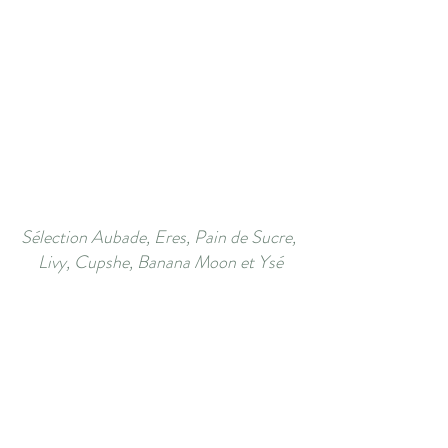
Sélection Aubade, Eres, Pain de Sucre, 
Livy, Cupshe, Banana Moon et Ysé
LE MAILLOT DE BAIN A 
VOLANTS
Passion volants chez Eclat Singulier !! Pour 