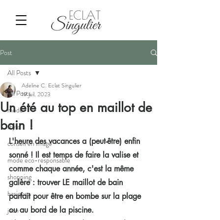
Post
All Posts
Adeline C. Eclat Singulier
All Posts
19 juil. 2023
Un été au top en maillot de
mode
bain !
style
L'heure des vacances a (peut-être) enfin 
conseil en image
sonné ! Il est temps de faire la valise et 
mode eco-responsable
comme chaque année, c'est la même 
shopping
galère : trouver LE maillot de bain 
basiques
parfait pour être en bombe sur la plage 
ou au bord de la piscine.
jean